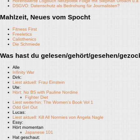
Hörenswerte Logbuch Netzpolitik Folge mit Stephan Urbach u.
DSGVO: Datenschutz als Bedrohung für Journalisten?
Mahlzeit, Neues vom Spocht
Fitness First
Freeletics
Calisthenics
Die Schmiede
Was hast du gelesen/gehört/gesehen/gezoc
Alle
Infinity War
Dirk:
Liest aktuell: Frau Einstein
Ute:
Hört: No BS with Pauline Nordine
Fighter Diet
Liest weiterhin: The Women's Book Vol 1
Odd Girl Out
Lucas:
Liest aktuell: Kill All Normies von Angela Nagle
Essy:
Hört momentan
Japanese 101
Hat geschaut: