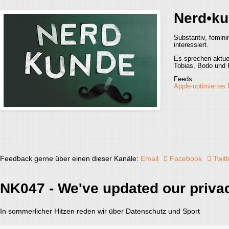
Nerd•ku
Substantiv, femini
interessiert.
Es sprechen aktue
Tobias, Bodo und 
Feeds:
Apple-optimiertes
Feedback gerne über einen dieser Kanäle:
Email
Facebook
Twitt
NK047 - We've updated our priva
In sommerlicher Hitzen reden wir über Datenschutz und Sport